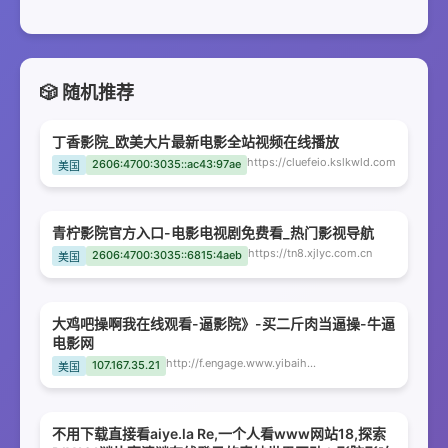
🎲 随机推荐
丁香影院_欧美大片最新电影全站视频在线播放
https://cluefeio.kslkwld.com
2606:4700:3035::ac43:97ae
美国
青柠影院官方入口-电影电视剧免费看_热门影视导航
https://tn8.xjlyc.com.cn
2606:4700:3035::6815:4aeb
美国
大鸡吧操啊我在线观看-逼影院》-买二斤肉当逼操-牛逼
电影网
http://f.engage.www.yibaihui.top
107.167.35.21
美国
不用下载直接看aiye.la Re,一个人看www网站18,探索