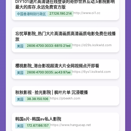
DIY101谜片高清谜在线登录的奇妙世界互动,b影院影响
最大的库存,永远免费官方版
http://www.oi1.cc
27.126.190.214
中国香港特别行政区
忘忧草影院_热门大片高清画质高清画质电影免费在线播
放
https://d29s.kslkwld.com
2606:4700:3033::6815:21ed
美国
樱桃影院_港台影视超清大片全网视频点开即看
https://6ys1.kslkwld.com
2606:4700:3035::ac43:97ae
美国
秋秋影视 · 拾光影院 | 枫叶片单 沉浸暖播
https://pbeekh.com
38.38.150.106
美国
韩国a片-韩国av私人影院
https://www.hanguoap.net
172.67.186.157
美国