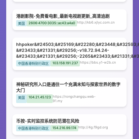
港剧影院-免费看电影_最新电视剧更新_高清追剧
http://kb6.xjlyc.com.cn
2606:4700:3035::ac43:a4a0
美国
hhpoker&#24503;&#25169;&#22280;&#23448;&#32593;
&#23433;&#21331;&#29256;-v18.72.94.24-
&#23433;&#21331;&#29256;-2265&#23433;&#21331;&#3
https://bbs.y1-w2b.cn
103.158.191.237
中国香港特别行政区
神秘研究所入口是通往一个充满未知与探索世界的数字
大门
https://rongchangqu.web-
104.21.45.123
美国
91.my
币按-实时监控系统防范潜在风险
http://4g.f9gd.org
154.216.99.174
中国香港特别行政区