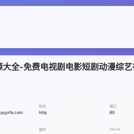
资源大全-免费电视剧电影短剧动漫综
协议
端口
.uygvfa.com
http
80
Server
城市