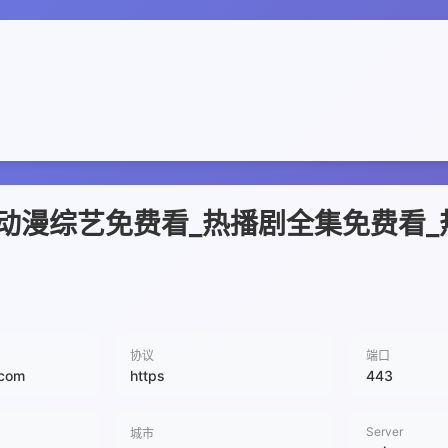
动漫综艺免费看_热播剧全集免费看_
协议
端口
.com
https
443
Server
城市